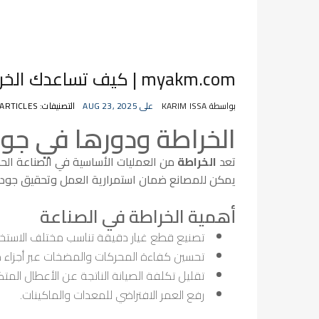
myakm.com | كيف تساعدك الخراطة في تحسين جودة الإنتاج الصناعي
بواسطة KARIM ISSA
على AUG 23, 2025
التصنيفات: ARTICLES
الخراطة ودورها في جودة
تعد
الخراطة
من العمليات الأساسية في الصناعة الحد
يمكن للمصانع ضمان استمرارية العمل وتحقيق جودة ع
أهمية الخراطة في الصناعة
تصنيع قطع غيار دقيقة تناسب مختلف الاستخد
تحسين كفاءة المحركات والمضخات عبر أجزاء م
تقليل تكلفة الصيانة الناتجة عن الأعطال المتكر
رفع العمر الافتراضي للمعدات والماكينات.