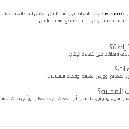
ن
myakm.com
يعني الحفاظ على رأس المال العامل للمصانع. فالمنتجا
 موثوقة تضمن وصول هذه القطع بسرعة وأمان.
خراطة؟
ليف ويحافظ على كفاءة الإنتاج.
عات؟
المصانع، وورش الصيانة، وقطاع الإنشاءات.
شحن سريع وموثوق، لضمان أن "شغلك دايمًا شغال" ورأس مالك مستمر 