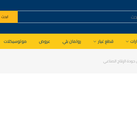
ابحث
ات
قطع غيار
رولمان بلي
عروض
موتوسيكلات