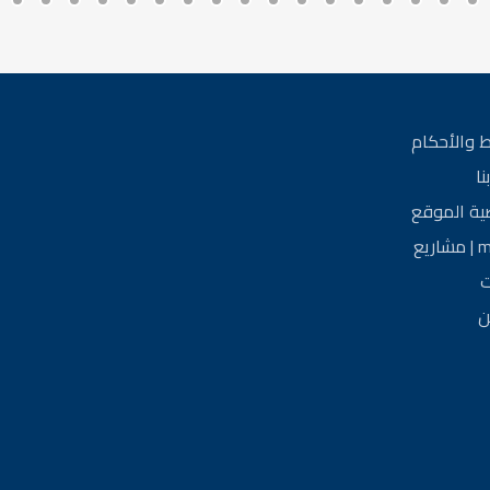
 والأحكام
نا
ة الموقع
ريع
ت
ن