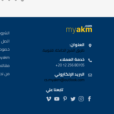
الشروط
اتصل ب
العنوان:
خصوصي
طريق المرج الخانكة، قليوبية.
myakm | مشا
خدمة العملاء
80705 256 12 20+
مقالا
من نح
البريد الإلكتروني
cs.myakm@outlook.com
تابعنا علي