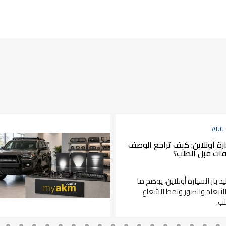
AUG 
يارة أونلاين: كيف تراجع الوصف
فات قبل الطلب؟
د بار السيارة أونلاين، يوضح ما
لأبعاد والصور ونمط الشعاع
ب.