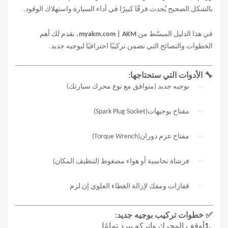
بالشكل الصحيح يُحدث فرقًا كبيرًا في أداء السيارة واستهلاك الوقود
.
في هذا الدليل المبسّط من
myakm.com | AKM
، نقدم لك أهم
الخطوات والنصائح التي تضمن تركيبًا احترافيًا لبوجيه جديد
.
🔧
الأدوات التي ستحتاجها
:
·
بوجيه جديد (متوافق مع نوع محرك سيارتك)
·
مفتاح بوجيهات
(Spark Plug Socket)
·
مفتاح عزم دوران
(Torque Wrench)
·
فرشاة نحاسية أو هواء مضغوط (لتنظيف المكان)
·
قفازات ومفك لإزالة الغطاء العلوي إن لزم
✅
خطوات تركيب بوجيه جديد
:
1.
أوقف المحرك واتركه يبرد تمامًا