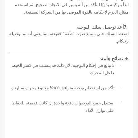
ابدأ بتركيبه يدويًا للتأكد من أنه يسير في الاتجاه الصحيح، ثم استخدم
مفتاح العزم لإحكامه بالقوة الموصى بها من الشركة المصنعة
.
7.
أعد توصيل سلك البوجيه
اضغط السلك حتى تسمع صوت "طَقة" خفيفة، مما يعني أنه تم توصيله
بإحكام
.
⚠️
نصائح هامة
:
·
لا تبالغ في إحكام البوجيه، لأن ذلك قد يتسبب في كسر الخيط
داخل المحرك
.
·
تأكد من استخدام بوجيه متوافق 100% مع نوع محرك سيارتك
.
·
استبدل جميع البوجيهات دفعة واحدة إن كانت قديمة، للحفاظ
على توازن الأداء
.