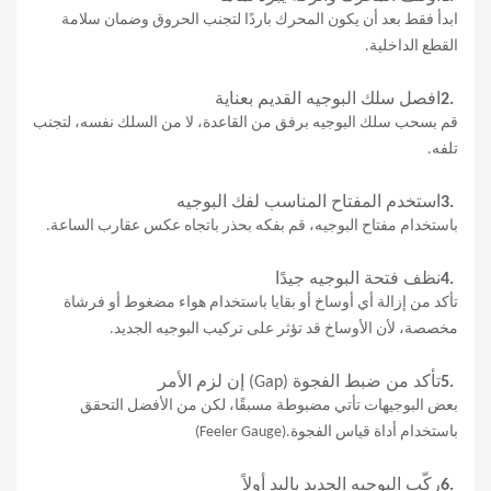
ابدأ فقط بعد أن يكون المحرك باردًا لتجنب الحروق وضمان سلامة
القطع الداخلية
.
2.
افصل سلك البوجيه القديم بعناية
قم بسحب سلك البوجيه برفق من القاعدة، لا من السلك نفسه، لتجنب
تلفه
.
3.
استخدم المفتاح المناسب لفك البوجيه
باستخدام مفتاح البوجيه، قم بفكه بحذر باتجاه عكس عقارب الساعة
.
4.
نظف فتحة البوجيه جيدًا
تأكد من إزالة أي أوساخ أو بقايا باستخدام هواء مضغوط أو فرشاة
مخصصة، لأن الأوساخ قد تؤثر على تركيب البوجيه الجديد
.
5.
تأكد من ضبط الفجوة
(Gap)
إن لزم الأمر
بعض البوجيهات تأتي مضبوطة مسبقًا، لكن من الأفضل التحقق
باستخدام أداة قياس الفجوة
(Feeler Gauge).
6.
ركّب البوجيه الجديد باليد أولاً