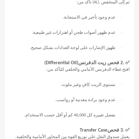
ثم إلى المنخفض
(4L).
تأكد من
:
·
عدم وجود تأخير في الاستجابة
.
·
عدم ظهور أصوات طحن أو اهتزازات غير طبيعية
.
·
ظهور الإشارات على لوحة العدادات بشكل صحيح
.
✅
2.
فحص زيت الدفرنس
(Differential Oil)
افتح غطاء الدفرنس الأمامي والخلفي للتأكد من
:
·
مستوى الزيت كافٍ وغير ملوث
.
·
عدم وجود برادة معدنية أو رواسب
.
·
يفضل تغييره كل 40,000 كم أو أقل حسب الاستخدام
.
✅
3.
فحص
Transfer Case
يعمل صندوق النقل على توزيع القوة بين المحاور الأمامية والخلفية.