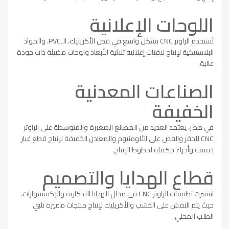
اللوحات الإعلانية
تُستخدم الراوتر CNC بشكل واسع في قص الأكريليك، الـPVC، والمواد
البلاستيكية لإنتاج لافتات إعلانية ثلاثية الأبعاد ولوحات مضيئة ذات جودة
عالية.
الصناعات المعدنية
الخفيفة
في مصر، يعتمد العديد من المصانع الصغيرة والمتوسطة على الراوتر
CNC للحفر والقص على الألومنيوم والمعادن الخفيفة لإنتاج قطع غيار
دقيقة وأجزاء مكملة لخطوط الإنتاج.
قطاع الهدايا والتصميم
انتشرت تطبيقات الراوتر CNC في مجال الهدايا التذكارية والإكسسوارات،
حيث يتم النقش على الخشب والأكريليك لإنتاج منتجات مميزة تلبي
الطلب المحلي.