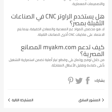
والتصميمات المعمارية.
هل يستخدم الراوتر CNC في الصناعات
الثقيلة بمصر؟
لا، هو مخصص للمواد غير المعدنية والمعادن الخفيفة، بينما يتم
الاعتماد على ماكينات CNC أخرى للصناعات الثقيلة.
كيف تدعم myakm.com المصانع
المصرية؟
من خلال توفير رولمان بلي وقطع غيار أصلية تضمن استمرارية التشغيل
بأعلى كفاءة وتقليل الأعطال المفاجئة.
يشارك:
المنشور السابق
المشاركة التالية