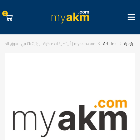
0
الرئيسية
Articles
myakm.com | أبرز تطبيقات ماكينة الراوتر CNC في السوق المصري