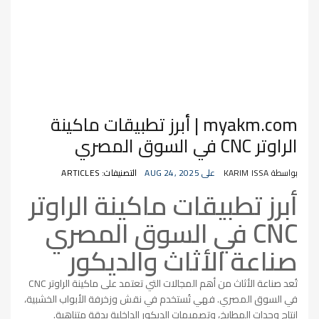
myakm.com | أبرز تطبيقات ماكينة
الراوتر CNC في السوق المصري
بواسطة KARIM ISSA
على AUG 24, 2025
التصنيفات: ARTICLES
أبرز تطبيقات ماكينة الراوتر
CNC في السوق المصري
صناعة الأثاث والديكور
تُعد صناعة الأثاث من أهم المجالات التي تعتمد على ماكينة الراوتر CNC
في السوق المصري. فهي تُستخدم في نقش وزخرفة الأبواب الخشبية،
إنتاج وحدات المطابخ، وتصميمات الديكور الداخلية بدقة متناهية.