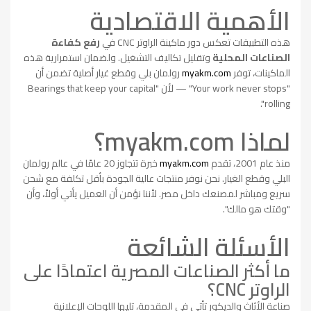
الأهمية الاقتصادية
هذه التطبيقات تعكس دور ماكينة الراوتر CNC في
رفع كفاءة
الصناعات المحلية
وتقليل تكاليف التشغيل. ولضمان استمرارية هذه
الماكينات، توفر
myakm.com
رولمان بلي وقطع غيار أصلية تضمن أن
"Your work never stops" — لأن "Bearings that keep your capital
rolling".
لماذا myakm.com؟
منذ عام 2001، تقدم
myakm.com
خبرة تتجاوز 20 عامًا في عالم رولمان
البلي وقطع الغيار. نحن نوفر منتجات عالية الجودة بأقل تكلفة مع شحن
سريع ومباشر لمصنعك داخل مصر. لأننا نؤمن أن العميل يأتي أولاً، وأن
"وقتك هو مالك".
الأسئلة الشائعة
ما أكثر الصناعات المصرية اعتمادًا على
الراوتر CNC؟
صناعة الأثاث والديكور تأتي في المقدمة، تليها اللوحات الإعلانية