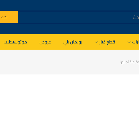
ابحث
ات
قطع غيار
رولمان بلي
عروض
موتوسيكلات