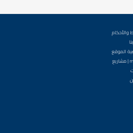
 والأحكام
نا
ة الموقع
ريع
ت
ن