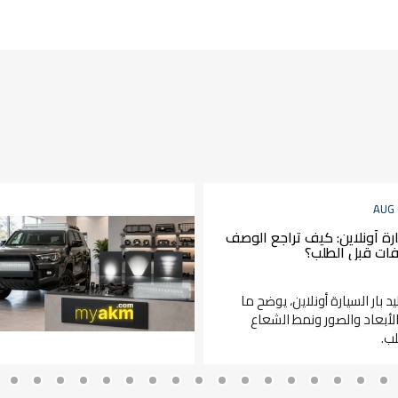
AUG 
يارة أونلاين: كيف تراجع الوصف
فات قبل الطلب؟
د بار السيارة أونلاين، يوضح ما
لأبعاد والصور ونمط الشعاع
ب.