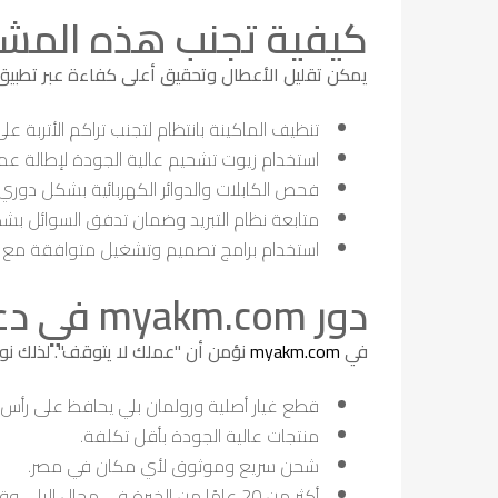
كيفية تجنب هذه المش
يمكن تقليل الأعطال وتحقيق أعلى كفاءة عبر تطبيق ا
تنظيف الماكينة بانتظام لتجنب تراكم الأتربة على
استخدام زيوت تشحيم عالية الجودة لإطالة عمر 
فحص الكابلات والدوائر الكهربائية بشكل دوري.
متابعة نظام التبريد وضمان تدفق السوائل ب
استخدام برامج تصميم وتشغيل متوافقة مع ال
دور myakm.com في دعم استمرارية عملك
في
myakm.com
نؤمن أن "عملك لا يتوقف". لذلك نوف
قطع غيار أصلية ورولمان بلي يحافظ على رأس 
منتجات عالية الجودة بأقل تكلفة.
شحن سريع وموثوق لأي مكان في مصر.
أكثر من 20 عامًا من الخبرة في مجال البلي وقطع الغيار.