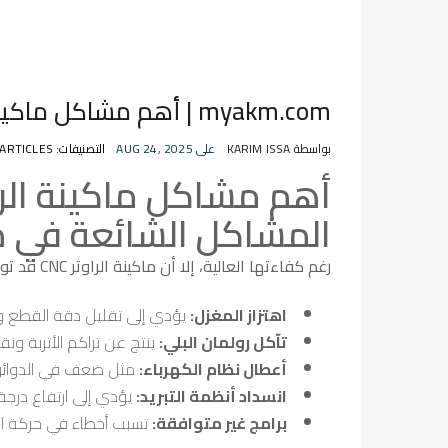
myakm.com | أهم مشاكل ماكينة الراوتر CNC وكيفية تجنبها
بواسطة KARIM ISSA
على AUG 24, 2025
التصنيفات: ARTICLES
أهم مشاكل ماكينة الراوتر CNC وكيفية 
المشاكل الشائعة في ماكين
رغم كفاءتها العالية، إلا أن ماكينة الراوتر CNC قد تواجه بعض المشاكل التي تؤثر على الأداء والإنتاجية. من أبرز هذه التحديات:
اهتزاز المغزل:
يؤدي إلى تقليل دقة القطع وت
تآكل رولمان البلي:
ينتج عن تراكم الأتربة و
أعطال نظام الكهرباء:
مثل ضعف في الدوائر أ
انسداد أنظمة التبريد:
يؤدي إلى ارتفاع درجة 
برامج غير متوافقة:
تسبب أخطاء في حركة ال