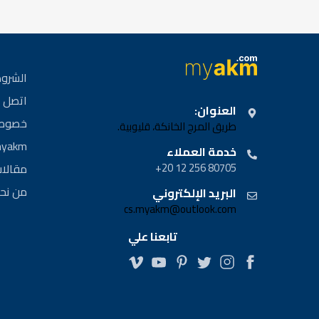
الشروط
اتصل ب
العنوان:
خصوصي
طريق المرج الخانكة، قليوبية.
myakm | مشا
خدمة العملاء
80705 256 12 20+
مقالا
من نح
البريد الإلكتروني
cs.myakm@outlook.com
تابعنا علي