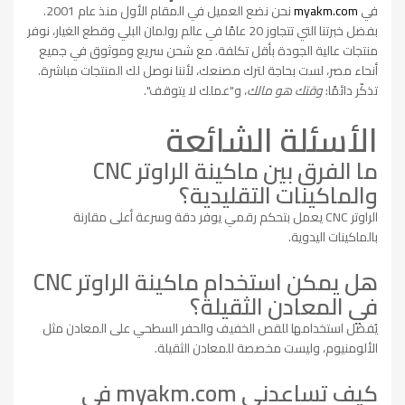
في
myakm.com
نحن نضع العميل في المقام الأول منذ عام 2001.
بفضل خبرتنا التي تتجاوز 20 عامًا في عالم رولمان البلي وقطع الغيار، نوفر
منتجات عالية الجودة بأقل تكلفة. مع شحن سريع وموثوق في جميع
أنحاء مصر، لست بحاجة لترك مصنعك، لأننا نوصل لك المنتجات مباشرة.
تذكّر دائمًا:
وقتك هو مالك
، و"عملك لا يتوقف".
الأسئلة الشائعة
ما الفرق بين ماكينة الراوتر CNC
والماكينات التقليدية؟
الراوتر CNC يعمل بتحكم رقمي يوفر دقة وسرعة أعلى مقارنة
بالماكينات اليدوية.
هل يمكن استخدام ماكينة الراوتر CNC
في المعادن الثقيلة؟
يُفضل استخدامها للقص الخفيف والحفر السطحي على المعادن مثل
الألومنيوم، وليست مخصصة للمعادن الثقيلة.
كيف تساعدني myakm.com في