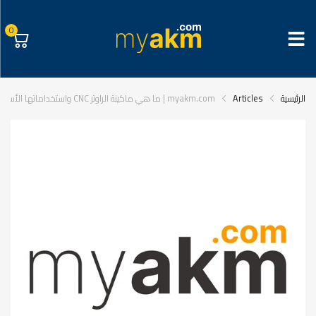
0
الرئيسية
Articles
myakm.com | ما هي ماكينة الراوتر CNC واستخداماتها الأساسية