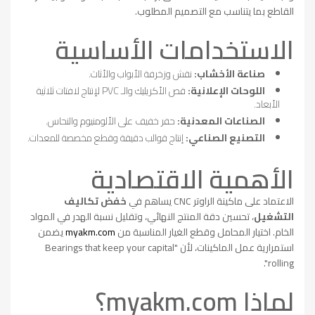
القاطع بما يتناسب مع التصميم المطلوب.
الاستخدامات الأساسية
صناعة الأخشاب:
نقش وزخرفة الأبواب والأثاث.
اللوحات الإعلانية:
قص الأكريليك والـ PVC لإنتاج لافتات ثلاثية
الأبعاد.
الصناعات المعدنية:
حفر خفيف على الألومنيوم والنحاس.
التصنيع الصناعي:
إنتاج قوالب دقيقة وقطع مخصصة للمعدات.
الأهمية الاقتصادية
الاعتماد على ماكينة الراوتر CNC يساهم في
خفض تكاليف
التشغيل
، تحسين دقة المنتج النهائي، وتقليل نسبة الهدر في المواد
الخام. اختيار المحامل وقطع الغيار المناسبة من
myakm.com
يضمن
استمرارية عمل الماكينات، لأن "Bearings that keep your capital
rolling".
لماذا myakm.com؟