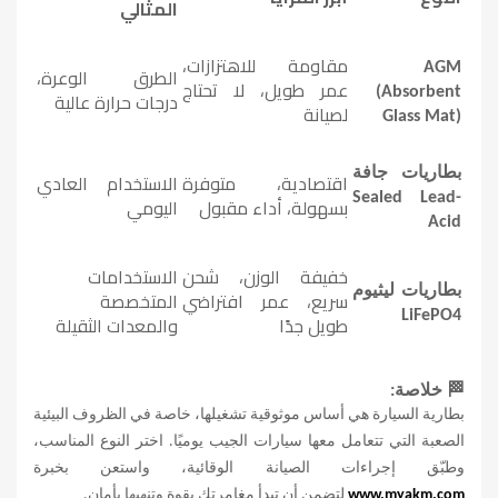
المثالي
مقاومة للاهتزازات،
AGM
الطرق الوعرة،
عمر طويل، لا تحتاج
(Absorbent
درجات حرارة عالية
لصيانة
Glass Mat)
بطاريات جافة
اقتصادية، متوفرة
الاستخدام العادي
Sealed Lead-
بسهولة، أداء مقبول
اليومي
Acid
خفيفة الوزن، شحن
الاستخدامات
بطاريات ليثيوم
سريع، عمر افتراضي
المتخصصة
LiFePO4
طويل جدًا
والمعدات الثقيلة
🏁
خلاصة
:
بطارية السيارة هي أساس موثوقية تشغيلها، خاصة في الظروف البيئية
الصعبة التي تتعامل معها سيارات الجيب يوميًا. اختر النوع المناسب،
وطبّق إجراءات الصيانة الوقائية، واستعن بخبرة
www.myakm.com
لتضمن أن تبدأ مغامرتك بقوة وتنهيها بأمان
.