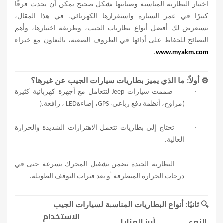
اختيار البطارية المناسبة وصيانتها بشكل صحيح يمكن أن يحدث فرقًا
كبيرًا في عمر السيارة واستقرارها الكهربائي. في هذا المقال،
نستعرض لك أفضل أنواع بطاريات الجيب، وطريقة اختيارها، وأهم
النصائح للحفاظ على أدائها في الظروف الصعبة، بالتعاون مع خبراء
.
www.myakm.com
⚙️
أولاً: ما الذي يميز بطاريات سيارات الجيب عن غيرها؟
·
صممت سيارات
Jeep
لتتعامل مع أجهزة كهربائية كثيرة
(
مراوح، أنظمة دفع رباعي،
GPS
، إضاءة
LED
، رافعة
).
·
تحتاج إلى بطاريات تتحمل الاهتزازات الشديدة والحرارة
العالية
.
·
البطارية الجيدة تضمن تشغيل المحرك بسرعة حتى في
درجات الحرارة المتطرفة أو بعد فترات التوقف الطويلة
.
🔍
ثانيًا: أنواع البطاريات المناسبة لسيارات الجيب
الاستخدام
النوع
أبرز المزايا