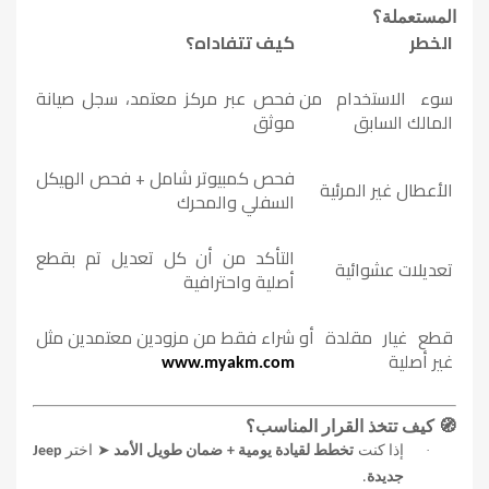
المستعملة؟
الخطر
كيف تتفاداه؟
سوء الاستخدام من
فحص عبر مركز معتمد، سجل صيانة
المالك السابق
موثق
فحص كمبيوتر شامل + فحص الهيكل
الأعطال غير المرئية
السفلي والمحرك
التأكد من أن كل تعديل تم بقطع
تعديلات عشوائية
أصلية واحترافية
قطع غيار مقلدة أو
شراء فقط من مزودين معتمدين مثل
غير أصلية
www.myakm.com
🧭
كيف تتخذ القرار المناسب؟
➤
·
إذا كنت
تخطط لقيادة يومية + ضمان طويل الأمد
اختر
Jeep
جديدة
.