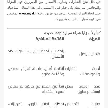
في ظل تنوّع الخيارات وتفاوت الأسعار، من الضروري فهم المزايا
والمخاطر المرتبطة بكل خيار قبل الاستثمار. في هذا المقال، نساعدك
على اتخاذ القرار الصحيح، بدعم من فريق
www.myakm.com
المختص
في تقييم سيارات الجيب وتجهيزها
.
✅
أولاً: مزايا شراء سيارة
Jeep
جديدة
الميزة
الفائدة المباشرة
راحة بال لمدة 3 إلى 5 سنوات ضد
ضمان الوكيل
الأعطال
أحدث التقنيات
أنظمة أمان، ملاحة، تعليق محسن،
والمواصفات
وكفاءة وقود
عدم وجود سجل
تبدأ من الصفر مع مركبة لم تتعرض
استخدام سابق
لسوء استخدام
خيارات التخصيص
يمكنك اختيار اللون، التجهيزات،