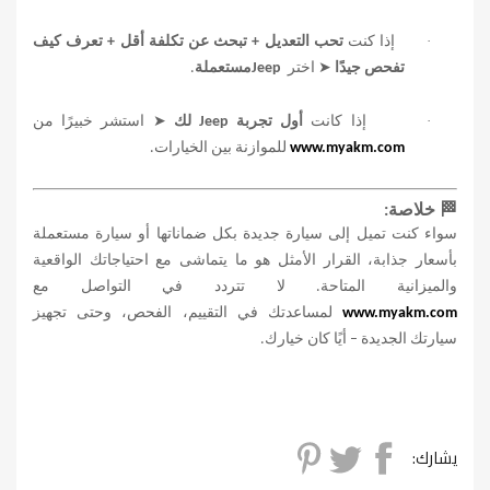
·
إذا كنت
تحب التعديل + تبحث عن تكلفة أقل + تعرف كيف
➤
تفحص جيدًا
اختر
Jeep
مستعملة
.
➤
·
إذا كانت
أول تجربة
Jeep
لك
استشر خبيرًا من
www.myakm.com
للموازنة بين الخيارات
.
🏁
خلاصة
:
سواء كنت تميل إلى سيارة جديدة بكل ضماناتها أو سيارة مستعملة
بأسعار جذابة، القرار الأمثل هو ما يتماشى مع احتياجاتك الواقعية
والميزانية المتاحة. لا تتردد في التواصل مع
www.myakm.com
لمساعدتك في التقييم، الفحص، وحتى تجهيز
سيارتك الجديدة – أيًا كان خيارك
.
يشارك: