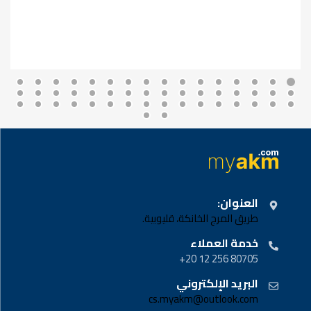
العنوان:
طريق المرج الخانكة، قليوبية.
خدمة العملاء
80705 256 12 20+
البريد الإلكتروني
cs.myakm@outlook.com