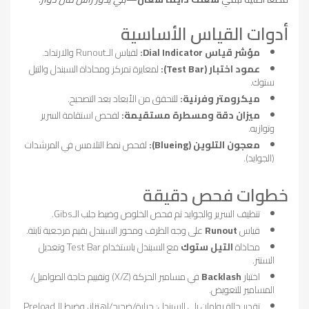
أدوات القياس الأساسية
مؤشر قياس Dial Indicator:
لقياس الـRunout والارتداد.
عمود اختبار (Test Bar):
لمعايرة تمركز ومحاذاة السبندل والتيل
ستوك.
ميكرومتر وفرنية:
للتحقق من الأبعاد بعد التصحيح.
ميزان دقة ومسطرة مستقيمة:
لفحص استقامة السرير
وتوازيه.
معجون التلوين (Blueing):
لفحص نمط التلامس في المرشدات
(الجوايد).
خطوات فحص دقيقة
تنظيف السرير والجوايد ثم فحص الخلوص وضبط جلب الـGibs.
قياس
Runout
على وجه الظرف ومحور السبندل بقيم مرجعية ثابتة.
محاذاة
التيل ستوك
مع السبندل باستخدام Test Bar وتعديل
السنتر.
اختبار
Backlash
في مسامير الحركة (X/Z) وتقييم حاجة الصواميل/
المسامير للتعويض.
تقدير حالة رولمان بلي السبندل: حرارة/ضجيج/اهتزاز، وضبط الـPreload