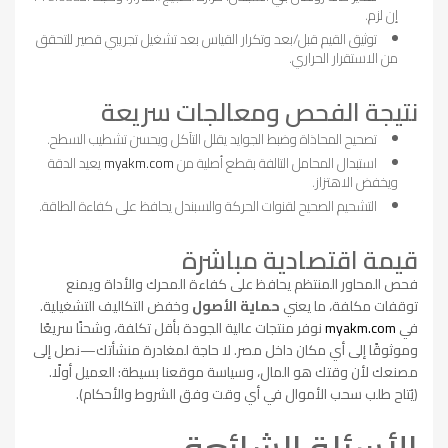
إن لزم.
توثيق القيم قبل/بعد وتكرار القياس بعد تشغيل تجريبي قصير للتحقق
من الاستقرار الحراري.
نتيجة الفحص ومعالجات سريعة
تصحيح المحاذاة وضبط الجوايد يقلل التآكل ويحسن تشطيب السطح.
استبدال المحامل التالفة بقطع أصلية من
myakm.com
يعيد الدقة
ويخفض الاهتزاز.
التشحيم الصحيح لقنوات الحركة والسبندل يحافظ على كفاءة الطاقة.
قيمة اقتصادية مباشرة
فحص المحاور المنتظم يحافظ على كفاءة المحرك والأداة ويمنع
توقفات مكلفة، ما يعني
حماية الأصول
وخفض التكاليف التشغيلية.
في
myakm.com
نوفر منتجات عالية الجودة بأقل تكلفة، وشحنًا سريعًا
وموثوقًا إلى أي مكان داخل مصر. لا حاجة لمغادرة منشأتك—نصل إلى
مصنعك لأن وقتك هو المال، وسياسة موقعنا بسيطة: العميل أولًا.
(يُتاح طلب سحب الأموال في أي وقت وفق الشروط والأحكام).