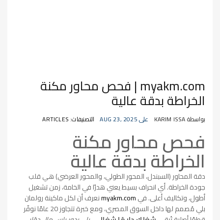
myakm.com | فحص محاور مكنة
الخراطة بدقة عالية
بواسطة KARIM ISSA
على AUG 23, 2025
التصنيفات: ARTICLES
فحص محاور مكنة
الخراطة بدقة عالية
دقة المحاور (السبندل، المحور الطولي، والمحور العرضي) هي قلب
جودة الخراطة. أي انحراف بسيط يعني هدرًا في الخامة، زمن تشغيل
أطول، وتكاليف أعلى. في
myakm.com
نعرف أن لكل ماكينة رولمان
بلي مُصمم لها داخل السوق المصري، ومع خبرة تتجاوز 20 عامًا نوفّر
قطعًا أصلية تُبقي
شغلك دايمًا شغال
—
بلي يدور راس مال دوّار
.