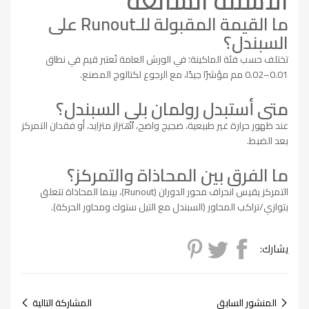
الأسئلة الشائعة
ما القيمة المقبولة للـRunout على
السبندل؟
تختلف حسب فئة الماكينة؛ في الورش العامة تُعتبر قيم في نطاق
0.01–0.02 مم مؤشرًا جيدًا، مع الرجوع لكتالوج المصنع.
متى أستبدل رولمان بلي السبندل؟
عند ظهور حرارة غير طبيعية، ضجيج واضح، اهتزاز متزايد، أو فقدان التمركز
بعد الضبط.
ما الفرق بين المحاذاة والتمركز؟
التمركز يقيس انحراف محور الدوران (Runout)، بينما المحاذاة تتعلق
بتوازي/تراكب المحاور (السبندل مع التيل ستوك ومحاور الحركة).
يشارك:
المنشور السابق
المشاركة التالية